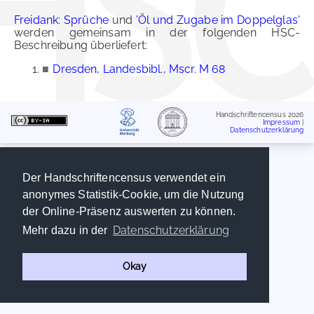
Freidank: Sprüche
und
'Öl und Zugabe im Doppelglas'
werden gemeinsam in der folgenden HSC-
Beschreibung überliefert:
■
Dresden, Landesbibl., Mscr. M 68
Handschriftencensus 2026
Impressum
|
Datenschutzerklärung
Der Handschriftencensus verwendet ein
anonymes Statistik-Cookie, um die Nutzung
der Online-Präsenz auswerten zu können.
Datenschutzerklärung
Mehr dazu in der
Okay