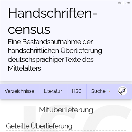
de
|
en
Handschriften­
census
Eine Bestandsaufnahme der
handschriftlichen Über­lieferung
deutschsprachiger Texte des
Mittelalters
Verzeichnisse
Literatur
HSC
Suche
Mitüberlieferung
Geteilte Überlieferung