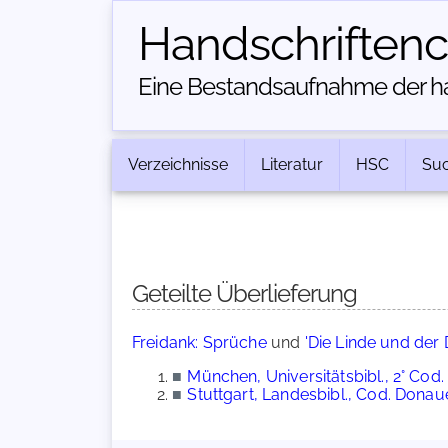
Handschriften­
Eine Bestandsaufnahme der han
Verzeichnisse
Literatur
HSC
Su
Geteilte Überlieferung
Freidank: Sprüche
und
'Die Linde und der 
■
München, Universitätsbibl., 2° Cod. 
■
Stuttgart, Landesbibl., Cod. Dona