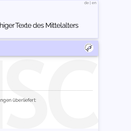
de
|
en
ger Texte des Mittelalters
gen überliefert: