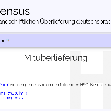
census
dschriftlichen Über­lieferung deutschsprachi
che
Mitüberlieferung
Dorn'
werden gemeinsam in den folgenden HSC-Beschreibun
ms. 731 (Cim. 4)
ueschingen 27