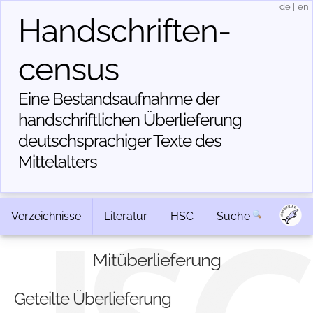
de
|
en
Handschriften­
census
Eine Bestandsaufnahme der
handschriftlichen Über­lieferung
deutschsprachiger Texte des
Mittelalters
Verzeichnisse
Literatur
HSC
Suche
Mitüberlieferung
Geteilte Überlieferung