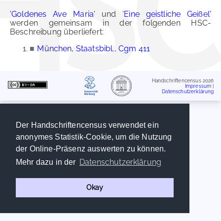
'Goldenes Ave Maria'
und
'Eine geistliche Geißel'
werden gemeinsam in der folgenden HSC-
Beschreibung überliefert:
■
München, Staatsbibl., Cgm 411
Handschriftencensus 2026
Impressum
|
Datenschutzerklärung
Der Handschriftencensus verwendet ein
anonymes Statistik-Cookie, um die Nutzung
der Online-Präsenz auswerten zu können.
Datenschutzerklärung
Mehr dazu in der
Okay