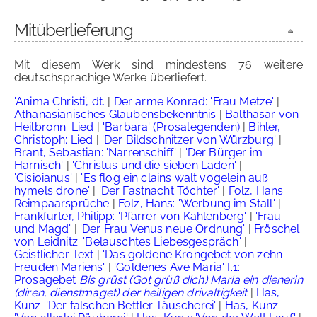
Mitüberlieferung
Mit diesem Werk sind mindestens 76 weitere
deutschsprachige Werke überliefert.
'Anima Christi', dt.
|
Der arme Konrad: 'Frau Metze'
|
Athanasianisches Glaubensbekenntnis
|
Balthasar von
Heilbronn: Lied
|
'Barbara' (Prosalegenden)
|
Bihler,
Christoph: Lied
|
'Der Bildschnitzer von Würzburg'
|
Brant, Sebastian: 'Narrenschiff'
|
'Der Bürger im
Harnisch'
|
'Christus und die sieben Laden'
|
'Cisioianus'
|
'Es flog ein clains walt vogelein auß
hymels drone'
|
'Der Fastnacht Töchter'
|
Folz, Hans:
Reimpaarsprüche
|
Folz, Hans: 'Werbung im Stall'
|
Frankfurter, Philipp: 'Pfarrer von Kahlenberg'
|
'Frau
und Magd'
|
'Der Frau Venus neue Ordnung'
|
Fröschel
von Leidnitz: 'Belauschtes Liebesgespräch'
|
Geistlicher Text
|
'Das goldene Krongebet von zehn
Freuden Mariens'
|
'Goldenes Ave Maria' I.1:
Prosagebet
Bis grüst (Got grüß dich) Maria ein dienerin
(diren, dienstmaget) der heiligen drivaltigkeit
|
Has,
Kunz: 'Der falschen Bettler Täuscherei'
|
Has, Kunz: