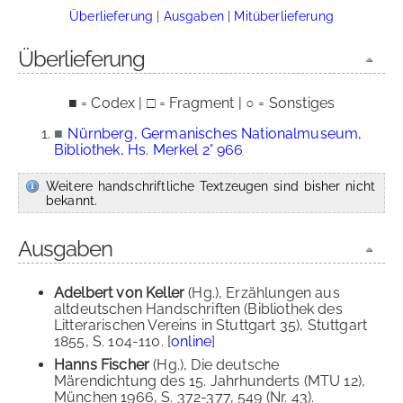
Überlieferung
|
Ausgaben
|
Mitüberlieferung
Überlieferung
■ = Codex | □ = Fragment | ○ = Sonstiges
■
Nürnberg, Germanisches Nationalmuseum,
Bibliothek, Hs. Merkel 2° 966
Weitere handschriftliche Textzeugen sind bisher nicht
bekannt.
Ausgaben
Adelbert von Keller
(Hg.), Erzählungen aus
altdeutschen Handschriften (Bibliothek des
Litterarischen Vereins in Stuttgart 35), Stuttgart
1855, S. 104-110. [
online
]
Hanns Fischer
(Hg.), Die deutsche
Märendichtung des 15. Jahrhunderts (MTU 12),
München 1966, S. 372-377, 549 (Nr. 43).