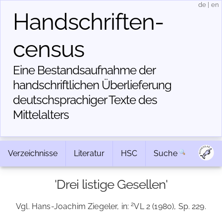
de
|
en
Handschriften­
census
Eine Bestandsaufnahme der
handschriftlichen Über­lieferung
deutschsprachiger Texte des
Mittelalters
Verzeichnisse
Literatur
HSC
Suche
'Drei listige Gesellen'
2
Vgl. Hans-Joachim Ziegeler, in:
VL 2 (1980), Sp. 229.