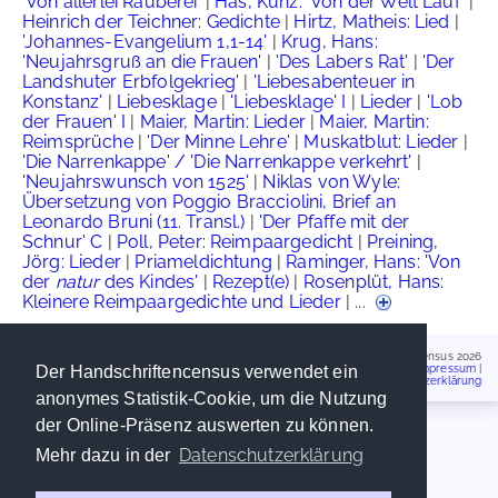
'Von allerlei Räuberei'
|
Has, Kunz: 'Von der Welt Lauf'
|
Heinrich der Teichner: Gedichte
|
Hirtz, Matheis: Lied
|
'Johannes-Evangelium 1,1-14'
|
Krug, Hans:
'Neujahrsgruß an die Frauen'
|
'Des Labers Rat'
|
'Der
Landshuter Erbfolgekrieg'
|
'Liebesabenteuer in
Konstanz'
|
Liebesklage
|
'Liebesklage' I
|
Lieder
|
'Lob
der Frauen' I
|
Maier, Martin: Lieder
|
Maier, Martin:
Reimsprüche
|
'Der Minne Lehre'
|
Muskatblut: Lieder
|
'Die Narrenkappe' / 'Die Narrenkappe verkehrt'
|
'Neujahrswunsch von 1525'
|
Niklas von Wyle:
Übersetzung von Poggio Bracciolini, Brief an
Leonardo Bruni (11. Transl.)
|
'Der Pfaffe mit der
Schnur' C
|
Poll, Peter: Reimpaargedicht
|
Preining,
Jörg: Lieder
|
Priameldichtung
|
Raminger, Hans: 'Von
der
natur
des Kindes'
|
Rezept(e)
|
Rosenplüt, Hans:
Kleinere Reimpaargedichte und Lieder
| ...
Handschriftencensus 2026
Impressum
|
Der Handschriftencensus verwendet ein
Datenschutzerklärung
anonymes Statistik-Cookie, um die Nutzung
der Online-Präsenz auswerten zu können.
Datenschutzerklärung
Mehr dazu in der