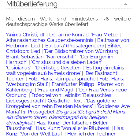
Mitüberlieferung
Mit diesem Werk sind mindestens 76 weitere
deutschsprachige Werke überliefert.
'Anima Christi', dt.
|
Der arme Konrad: 'Frau Metze'
|
Athanasianisches Glaubensbekenntnis
|
Balthasar von
Heilbronn: Lied
|
'Barbara' (Prosalegenden)
|
Bihler,
Christoph: Lied
|
'Der Bildschnitzer von Würzburg'
|
Brant, Sebastian: 'Narrenschiff'
|
'Der Bürger im
Harnisch'
|
'Christus und die sieben Laden'
|
'Cisioianus'
|
'Drei listige Gesellen'
|
'Es flog ein clains
walt vogelein auß hymels drone'
|
'Der Fastnacht
Töchter'
|
Folz, Hans: Reimpaarsprüche
|
Folz, Hans:
'Werbung im Stall'
|
Frankfurter, Philipp: 'Pfarrer von
Kahlenberg'
|
'Frau und Magd'
|
'Der Frau Venus neue
Ordnung'
|
Fröschel von Leidnitz: 'Belauschtes
Liebesgespräch'
|
Geistlicher Text
|
'Das goldene
Krongebet von zehn Freuden Mariens'
|
'Goldenes Ave
Maria' I.1: Prosagebet
Bis grüst (Got grüß dich) Maria
ein dienerin (diren, dienstmaget) der heiligen
drivaltigkeit
|
Has, Kunz: 'Der falschen Bettler
Täuscherei'
|
Has, Kunz: 'Von allerlei Räuberei'
|
Has,
Kunz: 'Von der Welt Lauf'
|
Heinrich der Teichner: