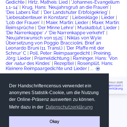
Gedichte
|
Hirtz, Matheis: Lied
|
'Johannes-Evangelium
1,1-14'
|
Krug, Hans: 'Neujahrsgruß an die Frauen'
|
'Des Labers Rat'
|
'Der Landshuter Erbfolgekrieg'
|
'Liebesabenteuer in Konstanz'
|
Liebesklage
|
Lieder
|
'Lob der Frauen' I
|
Maier, Martin: Lieder
|
Maier, Martin:
Reimsprüche
|
'Der Minne Lehre'
|
Muskatblut: Lieder
|
'Die Narrenkappe' / 'Die Narrenkappe verkehrt'
|
'Neujahrswunsch von 1525'
|
Niklas von Wyle:
Übersetzung von Poggio Bracciolini, Brief an
Leonardo Bruni (11. Transl.)
|
'Der Pfaffe mit der
Schnur' C
|
Poll, Peter: Reimpaargedicht
|
Preining,
Jörg: Lieder
|
Priameldichtung
|
Raminger, Hans: 'Von
der
natur
des Kindes'
|
Rezept(e)
|
Rosenplüt, Hans:
Kleinere Reimpaargedichte und Lieder
| ...
Handschriftencensus 2026
Der Handschriftencensus verwendet ein
Impressum
|
Datenschutzerklärung
anonymes Statistik-Cookie, um die Nutzung
der Online-Präsenz auswerten zu können.
Datenschutzerklärung
Mehr dazu in der
Okay