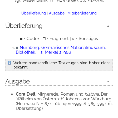
Vgl. Walter Blank, in:
VL 5 (1985), Sp. 797-799.
Überlieferung
|
Ausgabe
|
Mitüberlieferung
Überlieferung
■ = Codex | □ = Fragment | ○ = Sonstiges
■
Nürnberg, Germanisches Nationalmuseum,
Bibliothek, Hs. Merkel 2° 966
Weitere handschriftliche Textzeugen sind bisher nicht
bekannt.
Ausgabe
Cora Dietl
, Minnerede, Roman und
historia
. Der
'Wilhelm von Österreich' Johanns von Würzburg
(Hermaea N.F. 87), Tübingen 1999, S. 385-399 (mit
Übersetzung).