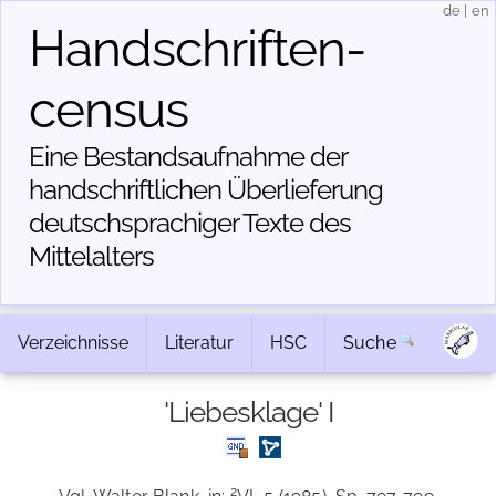
de
|
en
Handschriften­
census
Eine Bestandsaufnahme der
handschriftlichen Über­lieferung
deutschsprachiger Texte des
Mittelalters
Verzeichnisse
Literatur
HSC
Suche
'Liebesklage' I
2