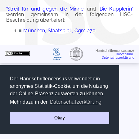
'Streit für und gegen die Minne'
und
'Die Kupplerin'
werden gemeinsam in der folgenden HSC-
Beschreibung überliefert:
■
München, Staatsbibl., Cgm 270
Handschriftencensus 2026
Impressum
|
Datenschutzerklärung
Der Handschriftencensus verwendet ein
anonymes Statistik-Cookie, um die Nutzung
der Online-Präsenz auswerten zu können.
Datenschutzerklärung
Mehr dazu in der
Okay