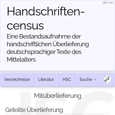
de
|
en
Handschriften­
census
Eine Bestandsaufnahme der
handschriftlichen Über­lieferung
deutschsprachiger Texte des
Mittelalters
Verzeichnisse
Literatur
HSC
Suche
Mitüberlieferung
Geteilte Überlieferung