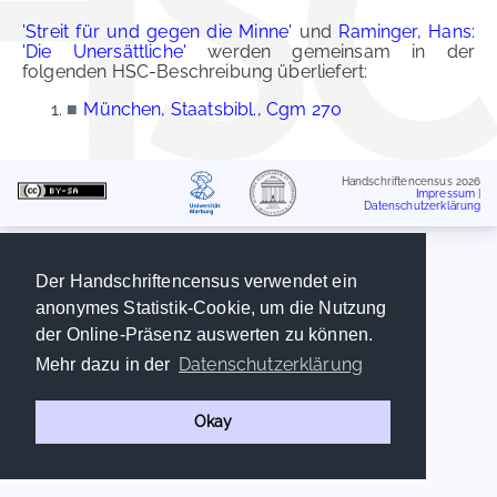
'Streit für und gegen die Minne'
und
Raminger, Hans:
'Die Unersättliche'
werden gemeinsam in der
folgenden HSC-Beschreibung überliefert:
■
München, Staatsbibl., Cgm 270
Handschriftencensus 2026
Impressum
|
Datenschutzerklärung
Der Handschriftencensus verwendet ein
anonymes Statistik-Cookie, um die Nutzung
der Online-Präsenz auswerten zu können.
Datenschutzerklärung
Mehr dazu in der
Okay