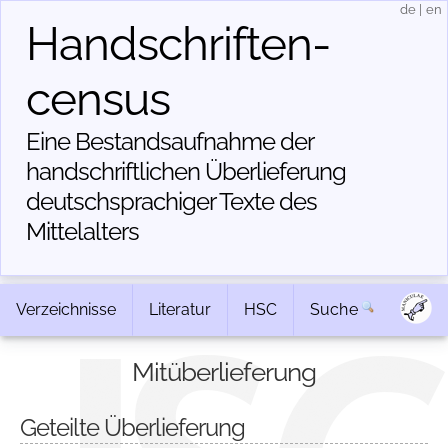
de
|
en
Handschriften­
census
Eine Bestandsaufnahme der
handschriftlichen Über­lieferung
deutschsprachiger Texte des
Mittelalters
Verzeichnisse
Literatur
HSC
Suche
Mitüberlieferung
Geteilte Überlieferung