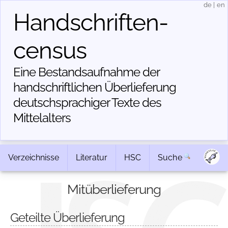
de
|
en
Handschriften­
census
Eine Bestandsaufnahme der
handschriftlichen Über­lieferung
deutschsprachiger Texte des
Mittelalters
Verzeichnisse
Literatur
HSC
Suche
Mitüberlieferung
Geteilte Überlieferung