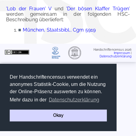
'Lob der Frauen' V
und
'Der bösen Klaffer Trügen'
werden gemeinsam in der folgenden HSC-
Beschreibung überliefert:
■
München, Staatsbibl., Cgm 5919
Handschriftencensus 2026
Impressum
|
Datenschutzerklärung
Der Handschriftencensus verwendet ein
anonymes Statistik-Cookie, um die Nutzung
der Online-Präsenz auswerten zu können.
Datenschutzerklärung
Mehr dazu in der
Okay