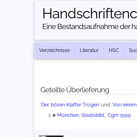
Handschriften­
Eine Bestandsaufnahme der han
Verzeichnisse
Literatur
HSC
Su
Geteilte Überlieferung
'Der bösen Klaffer Trügen'
und
'Von einem
■
München, Staatsbibl., Cgm 5919