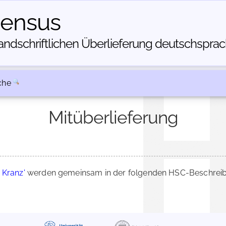
census
dschriftlichen Über­lieferung deutschsprachi
che
Mitüberlieferung
 Kranz'
werden gemeinsam in der folgenden HSC-Beschreibu