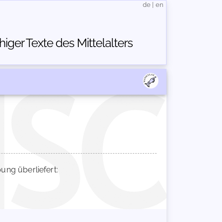
de
|
en
ger Texte des Mittelalters
ng überliefert: