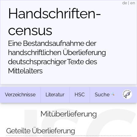
de
|
en
Handschriften­
census
Eine Bestandsaufnahme der
handschriftlichen Über­lieferung
deutschsprachiger Texte des
Mittelalters
Verzeichnisse
Literatur
HSC
Suche
Mitüberlieferung
Geteilte Überlieferung