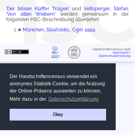
'Der bösen Klaffer Trügen'
und
Veltsperger, Stefan:
'Von alten Weibern'
werden gemeinsam in der
folgenden HSC-Beschreibung überliefert:
■
München, Staatsbibl., Cgm 5919
Handschriftencensus 2026
Impressum
|
Datenschutzerklärung
Der Handschriftencensus verwendet ein
anonymes Statistik-Cookie, um die Nutzung
der Online-Präsenz auswerten zu können.
Datenschutzerklärung
Mehr dazu in der
Okay