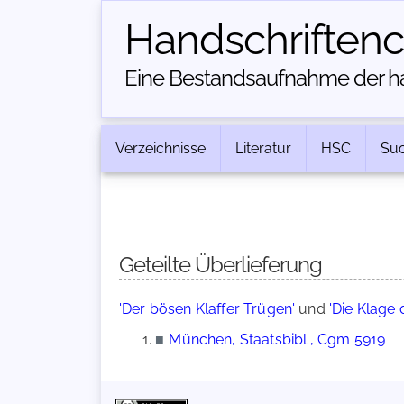
Handschriften­
Eine Bestandsaufnahme der han
Verzeichnisse
Literatur
HSC
Su
Geteilte Überlieferung
'Der bösen Klaffer Trügen'
und
'Die Klage 
■
München, Staatsbibl., Cgm 5919