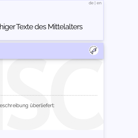
de
|
en
ger Texte des Mittelalters
chreibung überliefert: