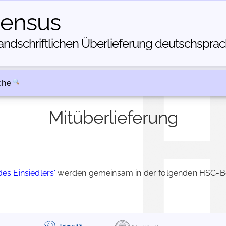
census
dschriftlichen Über­lieferung deutschsprachi
che
Mitüberlieferung
des Einsiedlers'
werden gemeinsam in der folgenden HSC-Bes