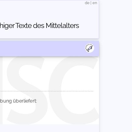
de
|
en
ger Texte des Mittelalters
ung überliefert: