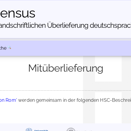
census
dschriftlichen Über­lieferung deutschsprachi
che
Mitüberlieferung
von Rom'
werden gemeinsam in der folgenden HSC-Beschreib