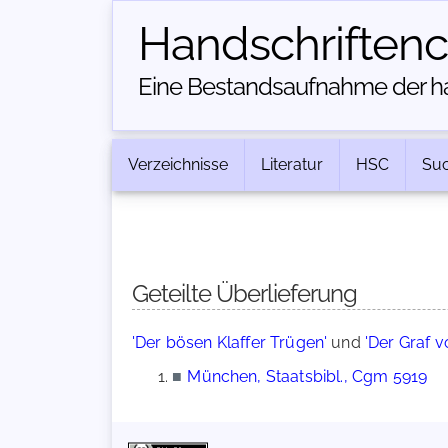
Handschriften­
Eine Bestandsaufnahme der han
Verzeichnisse
Literatur
HSC
Su
Geteilte Überlieferung
'Der bösen Klaffer Trügen'
und
'Der Graf 
■
München, Staatsbibl., Cgm 5919