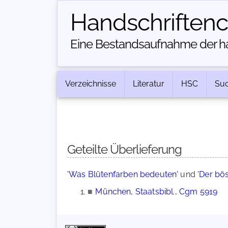
Handschriften­
Eine Bestandsaufnahme der han
Verzeichnisse
Literatur
HSC
Su
Geteilte Überlieferung
'Was Blütenfarben bedeuten'
und
'Der bö
■
München, Staatsbibl., Cgm 5919