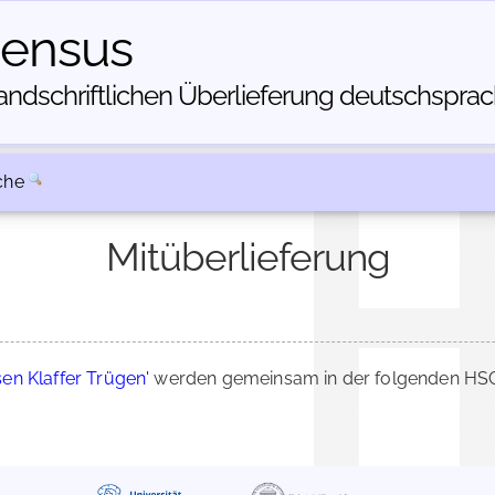
census
dschriftlichen Über­lieferung deutschsprachi
che
Mitüberlieferung
sen Klaffer Trügen'
werden gemeinsam in der folgenden HSC-