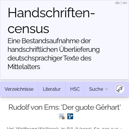
de
|
en
Handschriften­
census
Eine Bestandsaufnahme der
handschriftlichen Über­lieferung
deutschsprachiger Texte des
Mittelalters
Verzeichnisse
Literatur
HSC
Suche
Rudolf von Ems: 'Der guote Gêrhart'
2