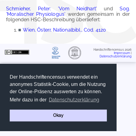
Schmieher, Peter: 'Vom Neidhart'
und
Sog.
'Moralischer Physiologus'
werden gemeinsam in der
folgenden HSC-Beschreibung überliefert:
■
Wien, Österr. Nationalbibl., Cod. 4120
Handschriftencensus 2026
Impressum
|
Datenschutzerklärung
Der Handschriftencensus verwendet ein
anonymes Statistik-Cookie, um die Nutzung
der Online-Präsenz auswerten zu können.
Datenschutzerklärung
Mehr dazu in der
Okay