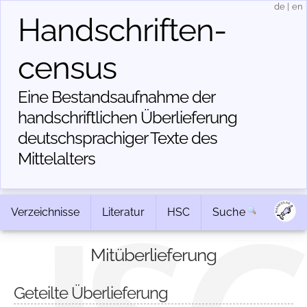
de
|
en
Handschriften­
census
Eine Bestandsaufnahme der
handschriftlichen Über­lieferung
deutschsprachiger Texte des
Mittelalters
Verzeichnisse
Literatur
HSC
Suche
Mitüberlieferung
Geteilte Überlieferung