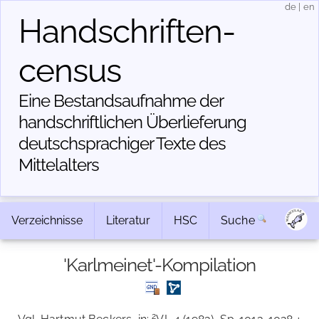
de
|
en
Handschriften­
census
Eine Bestandsaufnahme der
handschriftlichen Über­lieferung
deutschsprachiger Texte des
Mittelalters
Verzeichnisse
Literatur
HSC
Suche
'Karlmeinet'-Kompilation
2