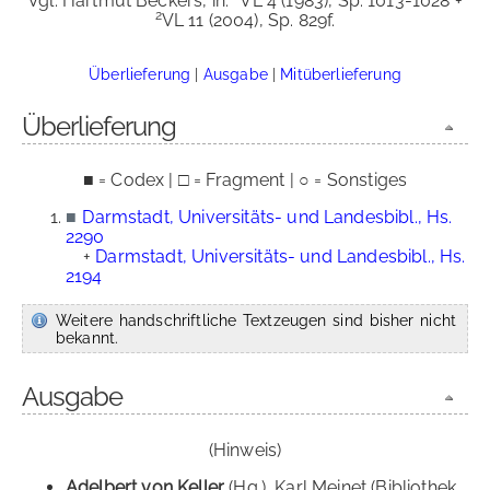
Vgl. Hartmut Beckers, in:
VL 4 (1983), Sp. 1013-1028 +
2
VL 11 (2004), Sp. 829f.
Überlieferung
|
Ausgabe
|
Mitüberlieferung
Überlieferung
■ = Codex | □ = Fragment | ○ = Sonstiges
■
Darmstadt, Universitäts- und Landesbibl., Hs.
2290
+
Darmstadt, Universitäts- und Landesbibl., Hs.
2194
Weitere handschriftliche Textzeugen sind bisher nicht
bekannt.
Ausgabe
(Hinweis)
Adelbert von Keller
(Hg.), Karl Meinet (Bibliothek