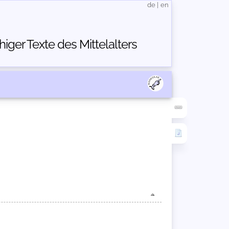
de
|
en
ger Texte des Mittelalters