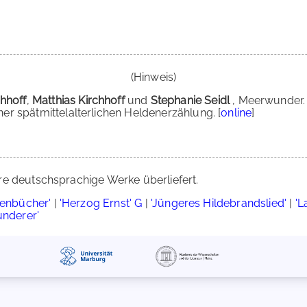
(Hinweis)
hhoff
,
Matthias Kirchhoff
und
Stephanie Seidl
, Meerwunder.
r spätmittelalterlichen Heldenerzählung. [
online
]
re deutschsprachige Werke überliefert.
denbücher'
|
'Herzog Ernst' G
|
'Jüngeres Hildebrandslied'
|
'L
underer'