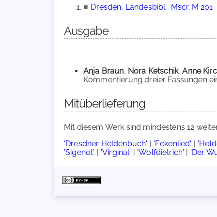
■
Dresden, Landesbibl., Mscr. M 201
Ausgabe
Anja Braun
,
Nora Ketschik
,
Anne Kirc
Kommentierung dreier Fassungen eine
Mitüberlieferung
Mit diesem Werk sind mindestens 12 weite
'Dresdner Heldenbuch'
|
'Eckenlied'
|
'Hel
'Sigenot'
|
'Virginal'
|
'Wolfdietrich'
|
'Der W