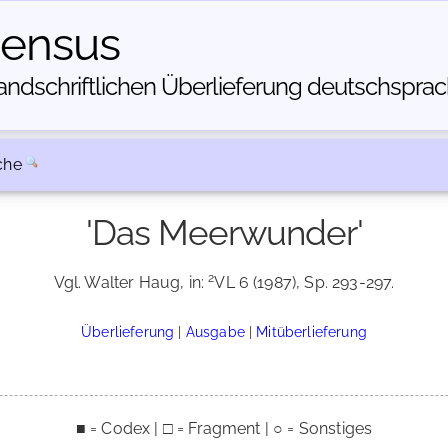
census
dschriftlichen Über­lieferung deutschsprachi
che
'Das Meerwunder'
2
Vgl. Walter Haug, in:
VL 6 (1987), Sp. 293-297.
Überlieferung
|
Ausgabe
|
Mitüberlieferung
■ = Codex | □ = Fragment | ○ = Sonstiges