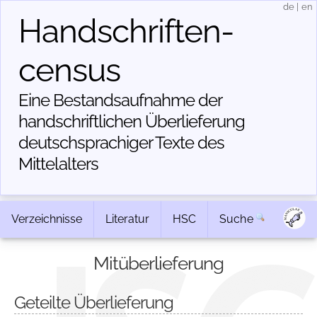
de
|
en
Handschriften­
census
Eine Bestandsaufnahme der
handschriftlichen Über­lieferung
deutschsprachiger Texte des
Mittelalters
Verzeichnisse
Literatur
HSC
Suche
Mitüberlieferung
Geteilte Überlieferung