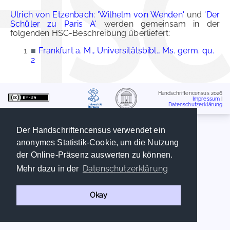
Ulrich von Etzenbach: 'Wilhelm von Wenden'
und
'Der
Schüler zu Paris A'
werden gemeinsam in der
folgenden HSC-Beschreibung überliefert:
■
Frankfurt a. M., Universitätsbibl., Ms. germ. qu.
2
Handschriftencensus 2026
Impressum
|
Datenschutzerklärung
Der Handschriftencensus verwendet ein
anonymes Statistik-Cookie, um die Nutzung
der Online-Präsenz auswerten zu können.
Datenschutzerklärung
Mehr dazu in der
Okay