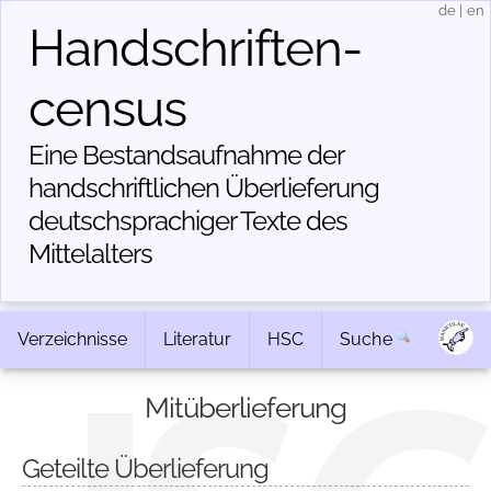
de
|
en
Handschriften­
census
Eine Bestandsaufnahme der
handschriftlichen Über­lieferung
deutschsprachiger Texte des
Mittelalters
Verzeichnisse
Literatur
HSC
Suche
Mitüberlieferung
Geteilte Überlieferung