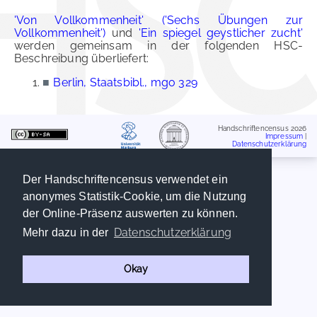
'Von Vollkommenheit' ('Sechs Übungen zur
Vollkommenheit')
und
'Ein spiegel geystlicher zucht'
werden gemeinsam in der folgenden HSC-
Beschreibung überliefert:
■
Berlin, Staatsbibl., mgo 329
Handschriftencensus 2026
Impressum
|
Datenschutzerklärung
Der Handschriftencensus verwendet ein
anonymes Statistik-Cookie, um die Nutzung
der Online-Präsenz auswerten zu können.
Datenschutzerklärung
Mehr dazu in der
Okay