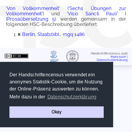
'Von Vollkommenheit' ('Sechs Übungen zur
Vollkommenheit')
und
'Visio Sancti Pauli' I
(Prosaübersetzung 5)
werden gemeinsam in der
folgenden HSC-Beschreibung überliefert:
■
Berlin, Staatsbibl., mgq 1486
Handschriftencensus 2026
Impressum
|
Datenschutzerklärung
Der Handschriftencensus verwendet ein
anonymes Statistik-Cookie, um die Nutzung
der Online-Präsenz auswerten zu können.
Datenschutzerklärung
Mehr dazu in der
Okay