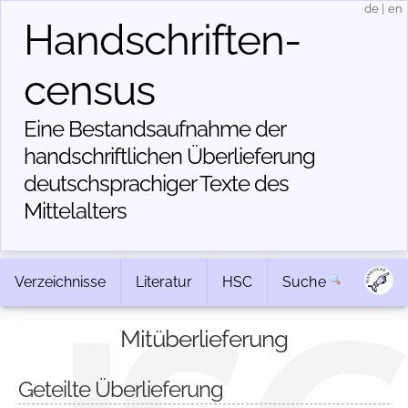
de
|
en
Handschriften­
census
Eine Bestandsaufnahme der
handschriftlichen Über­lieferung
deutschsprachiger Texte des
Mittelalters
Verzeichnisse
Literatur
HSC
Suche
Mitüberlieferung
Geteilte Überlieferung