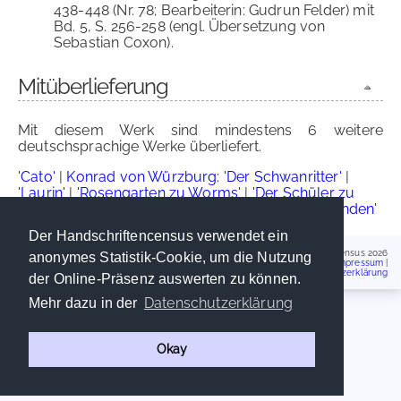
438-448 (Nr. 78; Bearbeiterin: Gudrun Felder) mit
Bd. 5, S. 256-258 (engl. Übersetzung von
Sebastian Coxon).
Mitüberlieferung
Mit diesem Werk sind mindestens 6 weitere
deutschsprachige Werke überliefert.
'Cato'
|
Konrad von Würzburg: 'Der Schwanritter'
|
'Laurin'
|
'Rosengarten zu Worms'
|
'Der Schüler zu
Paris A'
|
Ulrich von Etzenbach: 'Wilhelm von Wenden'
Der Handschriftencensus verwendet ein
Handschriftencensus 2026
anonymes Statistik-Cookie, um die Nutzung
Impressum
|
Datenschutzerklärung
der Online-Präsenz auswerten zu können.
Datenschutzerklärung
Mehr dazu in der
Okay