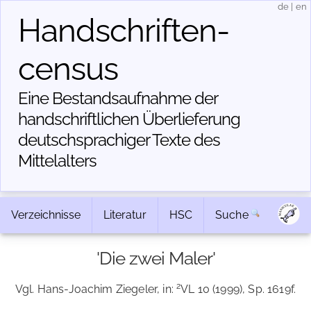
de
|
en
Handschriften­
census
Eine Bestandsaufnahme der
handschriftlichen Über­lieferung
deutschsprachiger Texte des
Mittelalters
Verzeichnisse
Literatur
HSC
Suche
'Die zwei Maler'
2
Vgl. Hans-Joachim Ziegeler, in:
VL 10 (1999), Sp. 1619f.