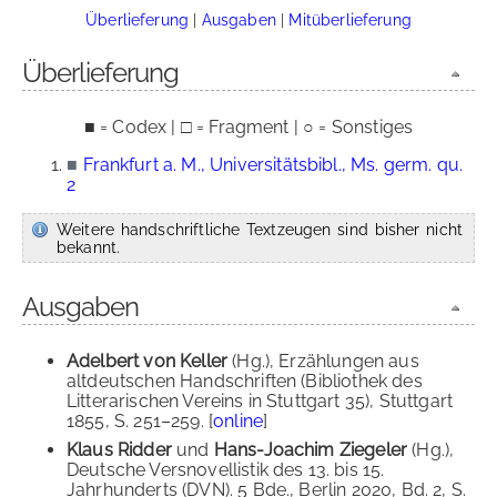
Überlieferung
|
Ausgaben
|
Mitüberlieferung
Überlieferung
■ = Codex | □ = Fragment | ○ = Sonstiges
■
Frankfurt a. M., Universitätsbibl., Ms. germ. qu.
2
Weitere handschriftliche Textzeugen sind bisher nicht
bekannt.
Ausgaben
Adelbert von Keller
(Hg.), Erzählungen aus
altdeutschen Handschriften (Bibliothek des
Litterarischen Vereins in Stuttgart 35), Stuttgart
1855, S. 251–259. [
online
]
Klaus Ridder
und
Hans-Joachim Ziegeler
(Hg.),
Deutsche Versnovellistik des 13. bis 15.
Jahrhunderts (DVN). 5 Bde., Berlin 2020, Bd. 2, S.