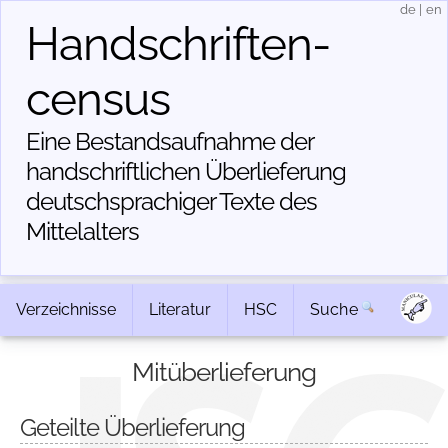
de
|
en
Handschriften­
census
Eine Bestandsaufnahme der
handschriftlichen Über­lieferung
deutschsprachiger Texte des
Mittelalters
Verzeichnisse
Literatur
HSC
Suche
Mitüberlieferung
Geteilte Überlieferung