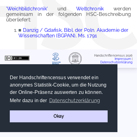
'Weichbildchronik'
und
Weltchronik
werden
gemeinsam in der folgenden HSC-Beschreibung
überliefert:
■
Danzig / Gdańsk, Bibl. der Poln. Akademie der
Wissenschaften (BGPAN), Ms. 1791
Handschriftencensus 2026
Impressum
|
Datenschutzerklärung
Der Handschriftencensus verwendet ein
anonymes Statistik-Cookie, um die Nutzung
der Online-Präsenz auswerten zu können.
Datenschutzerklärung
Mehr dazu in der
Okay