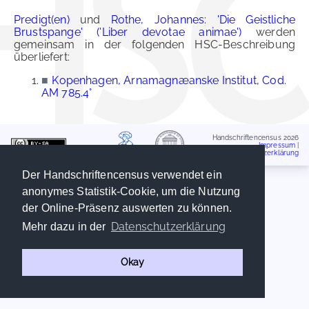
Predigt(en)
und
Rothe, Johannes: 'Die Geistliche
Brustspange' ('Liber devotae animae')
werden
gemeinsam in der folgenden HSC-Beschreibung
überliefert:
■
Kopenhagen, Arnamagnæanske Institut, Cod.
AM 785.4°
Handschriftencensus 2026
Impressum
|
Datenschutzerklärung
Der Handschriftencensus verwendet ein
anonymes Statistik-Cookie, um die Nutzung
der Online-Präsenz auswerten zu können.
Datenschutzerklärung
Mehr dazu in der
Okay