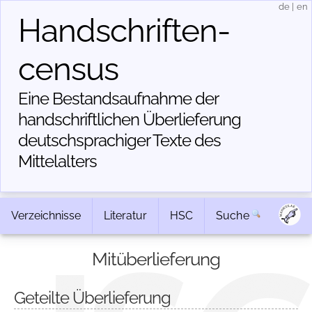
de
|
en
Handschriften­
census
Eine Bestandsaufnahme der
handschriftlichen Über­lieferung
deutschsprachiger Texte des
Mittelalters
Verzeichnisse
Literatur
HSC
Suche
Mitüberlieferung
Geteilte Überlieferung