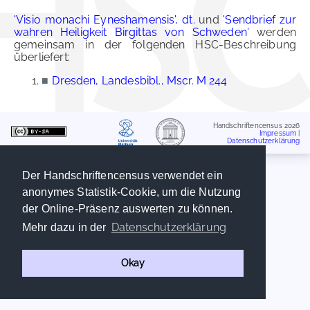
'Visio monachi Eyneshamensis', dt.
und
'Sendbrief zur
wahren Heiligkeit Birgittas von Schweden'
werden
gemeinsam in der folgenden HSC-Beschreibung
überliefert:
■
Dresden, Landesbibl., Mscr. M 244
Handschriftencensus 2026
Impressum
|
Datenschutzerklärung
Der Handschriftencensus verwendet ein
anonymes Statistik-Cookie, um die Nutzung
der Online-Präsenz auswerten zu können.
Datenschutzerklärung
Mehr dazu in der
Okay