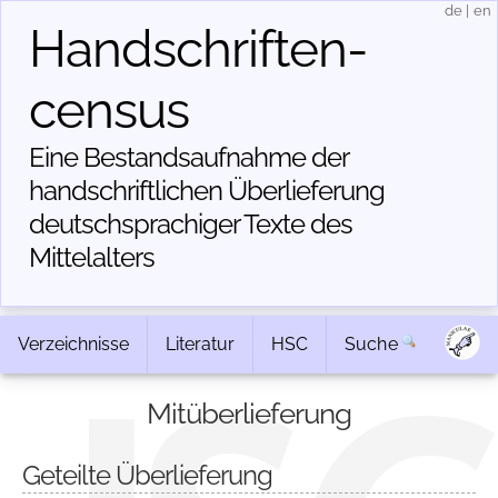
de
|
en
Handschriften­
census
Eine Bestandsaufnahme der
handschriftlichen Über­lieferung
deutschsprachiger Texte des
Mittelalters
Verzeichnisse
Literatur
HSC
Suche
Mitüberlieferung
Geteilte Überlieferung