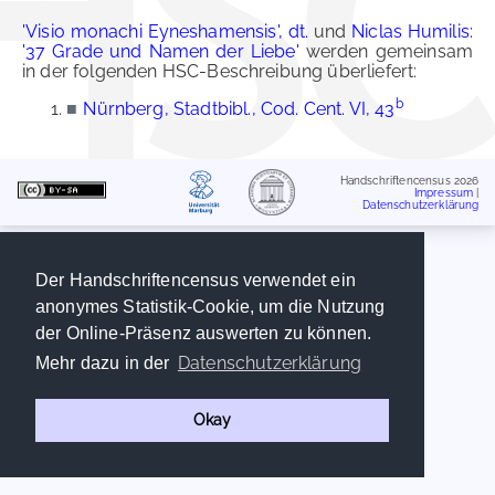
'Visio monachi Eyneshamensis', dt.
und
Niclas Humilis:
'37 Grade und Namen der Liebe'
werden gemeinsam
in der folgenden HSC-Beschreibung überliefert:
b
■
Nürnberg, Stadtbibl., Cod. Cent. VI, 43
Handschriftencensus 2026
Impressum
|
Datenschutzerklärung
Der Handschriftencensus verwendet ein
anonymes Statistik-Cookie, um die Nutzung
der Online-Präsenz auswerten zu können.
Datenschutzerklärung
Mehr dazu in der
Okay