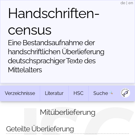
de
|
en
Handschriften­
census
Eine Bestandsaufnahme der
handschriftlichen Über­lieferung
deutschsprachiger Texte des
Mittelalters
Verzeichnisse
Literatur
HSC
Suche
Mitüberlieferung
Geteilte Überlieferung