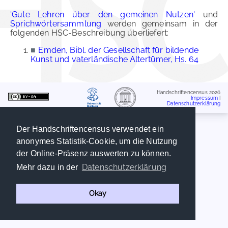
'Gute Lehren über den gemeinen Nutzen'
und
Sprichwörtersammlung
werden gemeinsam in der
folgenden HSC-Beschreibung überliefert:
■
Emden, Bibl. der Gesellschaft für bildende
Kunst und vaterländische Altertümer, Hs. 64
Handschriftencensus 2026
Impressum
|
Datenschutzerklärung
Der Handschriftencensus verwendet ein
anonymes Statistik-Cookie, um die Nutzung
der Online-Präsenz auswerten zu können.
Datenschutzerklärung
Mehr dazu in der
Okay