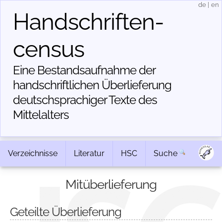
de
|
en
Handschriften­
census
Eine Bestandsaufnahme der
handschriftlichen Über­lieferung
deutschsprachiger Texte des
Mittelalters
Verzeichnisse
Literatur
HSC
Suche
Mitüberlieferung
Geteilte Überlieferung