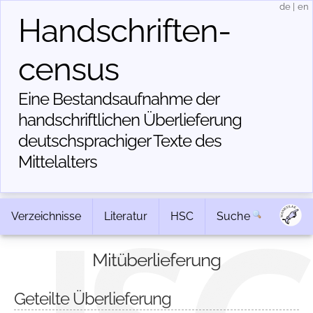
de
|
en
Handschriften­
census
Eine Bestandsaufnahme der
handschriftlichen Über­lieferung
deutschsprachiger Texte des
Mittelalters
Verzeichnisse
Literatur
HSC
Suche
Mitüberlieferung
Geteilte Überlieferung