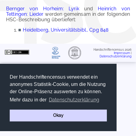
Bernger von Horheim: Lyrik
und
Heinrich von
Tettingen: Lieder
werden gemeinsam in der folgenden
HSC-Beschreibung überliefert:
■
Heidelberg, Universitätsbibl., Cpg 848
Handschriftencensus 2026
Impressum
|
Datenschutzerklärung
Der Handschriftencensus verwendet ein
anonymes Statistik-Cookie, um die Nutzung
der Online-Präsenz auswerten zu können.
Datenschutzerklärung
Mehr dazu in der
Okay