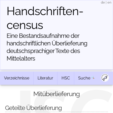
de
|
en
Handschriften­
census
Eine Bestandsaufnahme der
handschriftlichen Über­lieferung
deutschsprachiger Texte des
Mittelalters
Verzeichnisse
Literatur
HSC
Suche
Mitüberlieferung
Geteilte Überlieferung