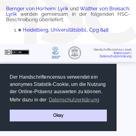
Bernger von Horheim: Lyrik
und
Walther von Breisach:
Lyrik
werden gemeinsam in der folgenden HSC-
Beschreibung überliefert:
■
Heidelberg, Universitätsbibl., Cpg 848
Handschriftencensus 2026
Impressum
|
Datenschutzerklärung
Der Handschriftencensus verwendet ein
anonymes Statistik-Cookie, um die Nutzung
der Online-Präsenz auswerten zu können.
Datenschutzerklärung
Mehr dazu in der
Okay