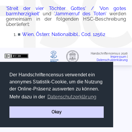
'Streit der vier Töchter Gottes' / 'Von gotes
barmherzigkeit'
und
'Jammerruf des Toten'
werden
gemeinsam in der folgenden HSC-Beschreibung
überliefert:
■
Wien, Österr. Nationalbibl., Cod. 12562
Handschriftencensus 2026
Impressum
|
Datenschutzerklärung
Der Handschriftencensus verwendet ein
anonymes Statistik-Cookie, um die Nutzung
der Online-Präsenz auswerten zu können.
Datenschutzerklärung
Mehr dazu in der
Okay