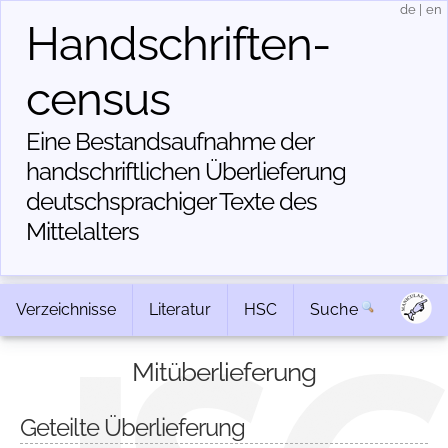
de
|
en
Handschriften­
census
Eine Bestandsaufnahme der
handschriftlichen Über­lieferung
deutschsprachiger Texte des
Mittelalters
Verzeichnisse
Literatur
HSC
Suche
Mitüberlieferung
Geteilte Überlieferung