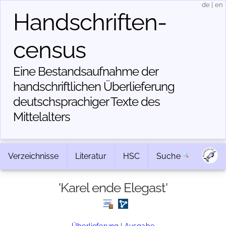
de
|
en
Handschriften­
census
Eine Bestandsaufnahme der
handschriftlichen Über­lieferung
deutschsprachiger Texte des
Mittelalters
Verzeichnisse
Literatur
HSC
Suche
'Karel ende Elegast'
Überlieferung
|
Ausgabe