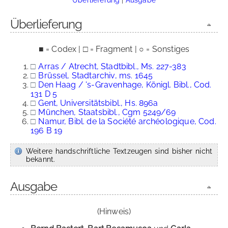
Überlieferung
■ = Codex | □ = Fragment | ○ = Sonstiges
□
Arras / Atrecht, Stadtbibl., Ms. 227-383
□
Brüssel, Stadtarchiv, ms. 1645
□
Den Haag / 's-Gravenhage, Königl. Bibl., Cod.
131 D 5
□
Gent, Universitätsbibl., Hs. 896a
□
München, Staatsbibl., Cgm 5249/69
□
Namur, Bibl. de la Société archéologique, Cod.
196 B 19
Weitere handschriftliche Textzeugen sind bisher nicht
bekannt.
Ausgabe
(Hinweis)