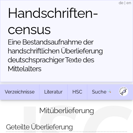
de
|
en
Handschriften­
census
Eine Bestandsaufnahme der
handschriftlichen Über­lieferung
deutschsprachiger Texte des
Mittelalters
Verzeichnisse
Literatur
HSC
Suche
Mitüberlieferung
Geteilte Überlieferung