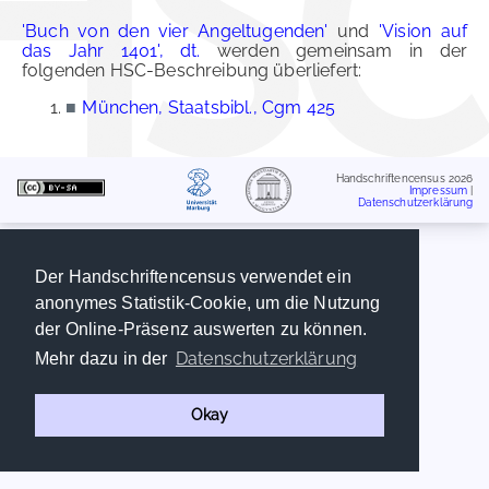
'Buch von den vier Angeltugenden'
und
'Vision auf
das Jahr 1401', dt.
werden gemeinsam in der
folgenden HSC-Beschreibung überliefert:
■
München, Staatsbibl., Cgm 425
Handschriftencensus 2026
Impressum
|
Datenschutzerklärung
Der Handschriftencensus verwendet ein
anonymes Statistik-Cookie, um die Nutzung
der Online-Präsenz auswerten zu können.
Datenschutzerklärung
Mehr dazu in der
Okay