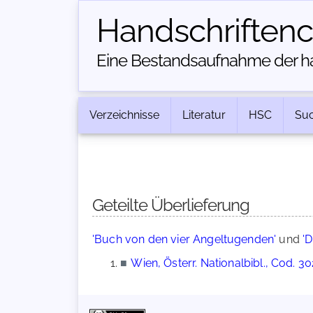
Handschriften­
Eine Bestandsaufnahme der han
Verzeichnisse
Literatur
HSC
Su
Geteilte Überlieferung
'Buch von den vier Angeltugenden'
und
'D
■
Wien, Österr. Nationalbibl., Cod. 3