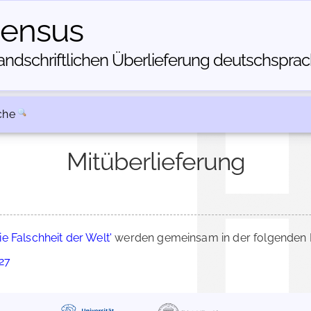
census
dschriftlichen Über­lieferung deutschsprachi
che
Mitüberlieferung
ie Falschheit der Welt'
werden gemeinsam in der folgenden H
027