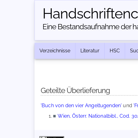
Handschriften­
Eine Bestandsaufnahme der han
Verzeichnisse
Literatur
HSC
Su
Geteilte Überlieferung
'Buch von den vier Angeltugenden'
und
'F
■
Wien, Österr. Nationalbibl., Cod. 3