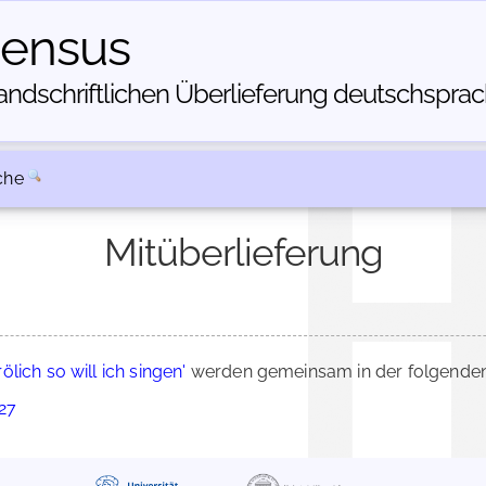
census
dschriftlichen Über­lieferung deutschsprachi
che
Mitüberlieferung
rölich so will ich singen'
werden gemeinsam in der folgenden
027