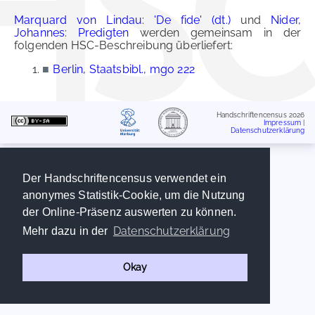
Marquard von Lindau: 'De fide' (dt.)
und
Nider,
Johannes: Predigten
werden gemeinsam in der
folgenden HSC-Beschreibung überliefert:
■
Berlin, Staatsbibl., mgo 222
Handschriftencensus 2026
Impressum
|
Datenschutzerklärung
Der Handschriftencensus verwendet ein
anonymes Statistik-Cookie, um die Nutzung
der Online-Präsenz auswerten zu können.
Datenschutzerklärung
Mehr dazu in der
Okay