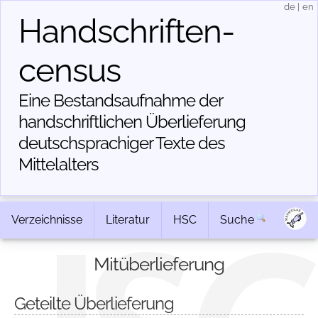
de
|
en
Handschriften­
census
Eine Bestandsaufnahme der
handschriftlichen Über­lieferung
deutschsprachiger Texte des
Mittelalters
Verzeichnisse
Literatur
HSC
Suche
Mitüberlieferung
Geteilte Überlieferung