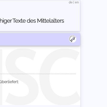
de
|
en
ger Texte des Mittelalters
erliefert: