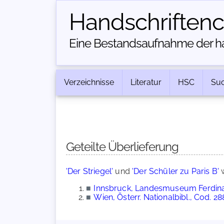
Handschriften­
Eine Bestandsaufnahme der han
Verzeichnisse
Literatur
HSC
Su
Geteilte Überlieferung
'Der Striegel'
und
'Der Schüler zu Paris B'
w
■
Innsbruck, Landesmuseum Ferdin
■
Wien, Österr. Nationalbibl., Cod. 28