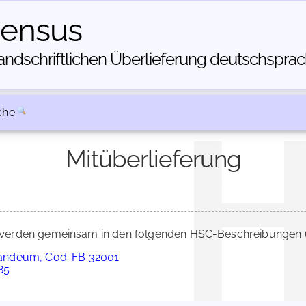
census
dschriftlichen Über­lieferung deutschsprachi
che
Mitüberlieferung
erden gemeinsam in den folgenden HSC-Beschreibungen üb
andeum, Cod. FB 32001
85