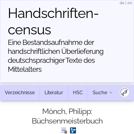
de
|
en
Handschriften­
census
Eine Bestandsaufnahme der
handschriftlichen Über­lieferung
deutschsprachiger Texte des
Mittelalters
Verzeichnisse
Literatur
HSC
Suche
Mönch, Philipp:
Büchsenmeisterbuch