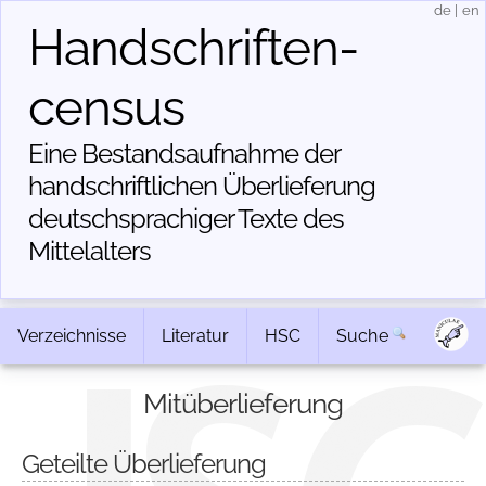
de
|
en
Handschriften­
census
Eine Bestandsaufnahme der
handschriftlichen Über­lieferung
deutschsprachiger Texte des
Mittelalters
Verzeichnisse
Literatur
HSC
Suche
Mitüberlieferung
Geteilte Überlieferung