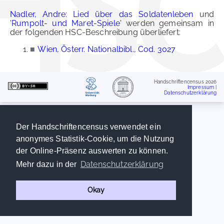
Nadler, Andre: Lied über das Soldatenleben
und
'Rumpolt- und Maret-Spiele'
werden gemeinsam in
der folgenden HSC-Beschreibung überliefert:
■
Wien, Österr. Nationalbibl., Cod. 3027
Handschriftencensus 2026
Impressum
|
Datenschutzerklärung
Der Handschriftencensus verwendet ein
anonymes Statistik-Cookie, um die Nutzung
der Online-Präsenz auswerten zu können.
Datenschutzerklärung
Mehr dazu in der
Okay