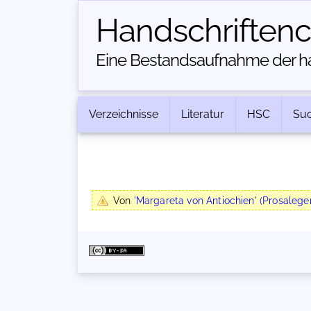
Handschriften­
Eine Bestandsaufnahme der han
Verzeichnisse
Literatur
HSC
Su
Von
'Margareta von Antiochien' (Prosaleg