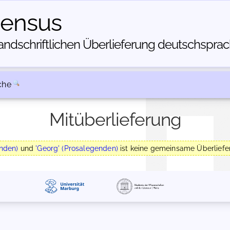
census
dschriftlichen Über­lieferung deutschsprachi
che
Mitüberlieferung
enden)
und
'Georg' (Prosalegenden)
ist keine gemeinsame Überliefer