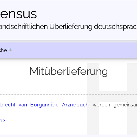
census
dschriftlichen Über­lieferung deutschsprachi
che
Mitüberlieferung
lbrecht van Borgunnien: 'Arzneibuch'
werden gemeinsam
002