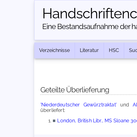
Handschriften­
Eine Bestandsaufnahme der han
Verzeichnisse
Literatur
HSC
Su
Geteilte Überlieferung
'Niederdeutscher Gewürztraktat'
und
A
überliefert:
■
London, British Libr., MS Sloane 3