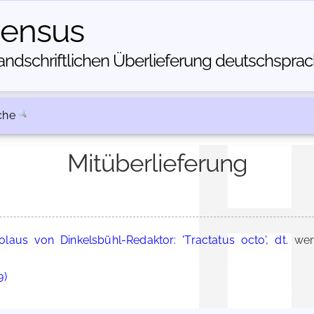
census
dschriftlichen Über­lieferung deutschsprachi
che
Mitüberlieferung
olaus von Dinkelsbühl-Redaktor: 'Tractatus octo', dt.
wer
9)