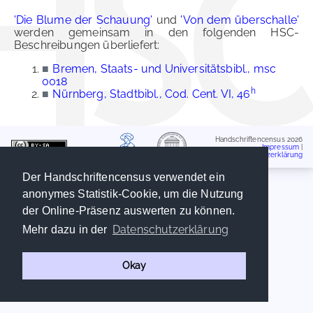
'Die Blume der Schauung'
und
'Von dem überschalle'
werden gemeinsam in den folgenden HSC-
Beschreibungen überliefert:
■
Bremen, Staats- und Universitätsbibl., msc
0018
h
■
Nürnberg, Stadtbibl., Cod. Cent. VI, 46
Handschriftencensus 2026
Impressum
|
Datenschutzerklärung
Der Handschriftencensus verwendet ein
anonymes Statistik-Cookie, um die Nutzung
der Online-Präsenz auswerten zu können.
Datenschutzerklärung
Mehr dazu in der
Okay