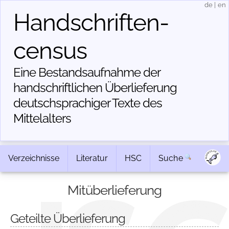
de
|
en
Handschriften­
census
Eine Bestandsaufnahme der
handschriftlichen Über­lieferung
deutschsprachiger Texte des
Mittelalters
Verzeichnisse
Literatur
HSC
Suche
Mitüberlieferung
Geteilte Überlieferung