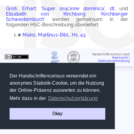
Groß, Erhart: 'Super oracione dominica', dt.
und
Elisabeth von Kirchberg: 'Kirchberger
Schwesternbuch'
werden gemeinsam in der
folgenden HSC-Beschreibung überliefert:
■
Mainz, Martinus-Bibl., Hs. 43
Handschriftencensus 2026
Impressum
|
Datenschutzerklärung
Der Handschriftencensus verwendet ein
anonymes Statistik-Cookie, um die Nutzung
der Online-Präsenz auswerten zu können.
Datenschutzerklärung
Mehr dazu in der
Okay