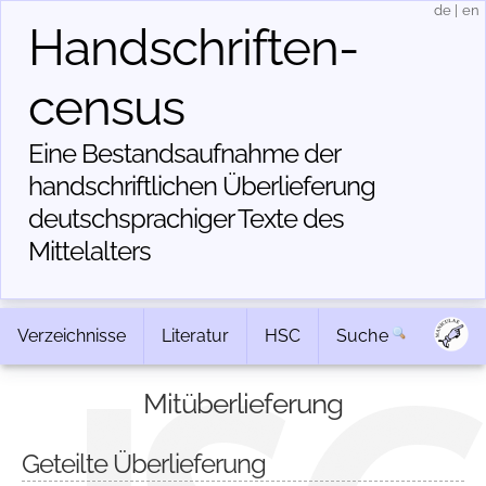
de
|
en
Handschriften­
census
Eine Bestandsaufnahme der
handschriftlichen Über­lieferung
deutschsprachiger Texte des
Mittelalters
Verzeichnisse
Literatur
HSC
Suche
Mitüberlieferung
Geteilte Überlieferung