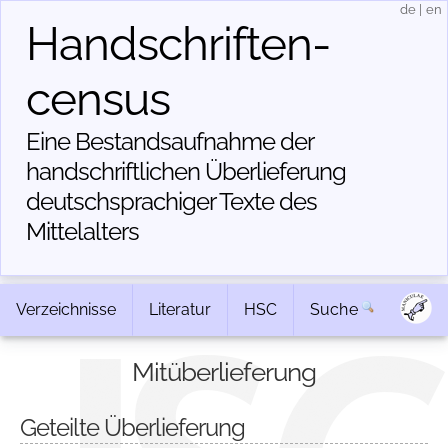
de
|
en
Handschriften­
census
Eine Bestandsaufnahme der
handschriftlichen Über­lieferung
deutschsprachiger Texte des
Mittelalters
Verzeichnisse
Literatur
HSC
Suche
Mitüberlieferung
Geteilte Überlieferung