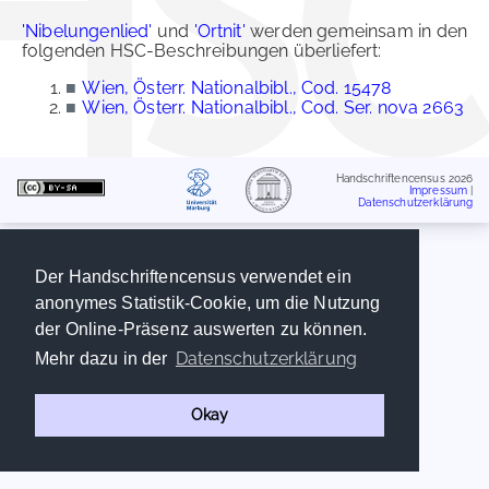
'Nibelungenlied'
und
'Ortnit'
werden gemeinsam in den
folgenden HSC-Beschreibungen überliefert:
■
Wien, Österr. Nationalbibl., Cod. 15478
■
Wien, Österr. Nationalbibl., Cod. Ser. nova 2663
Handschriftencensus 2026
Impressum
|
Datenschutzerklärung
Der Handschriftencensus verwendet ein
anonymes Statistik-Cookie, um die Nutzung
der Online-Präsenz auswerten zu können.
Datenschutzerklärung
Mehr dazu in der
Okay