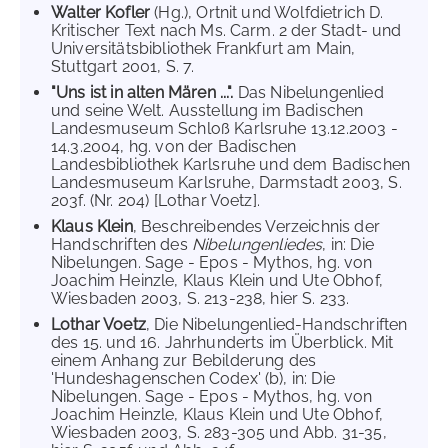
Walter Kofler
(Hg.), Ortnit und Wolfdietrich D.
Kritischer Text nach Ms. Carm. 2 der Stadt- und
Universitätsbibliothek Frankfurt am Main,
Stuttgart 2001, S. 7.
"Uns ist in alten Mären ...".
Das Nibelungenlied
und seine Welt. Ausstellung im Badischen
Landesmuseum Schloß Karlsruhe 13.12.2003 -
14.3.2004, hg. von der Badischen
Landesbibliothek Karlsruhe und dem Badischen
Landesmuseum Karlsruhe, Darmstadt 2003, S.
203f. (Nr. 204) [Lothar Voetz].
Klaus Klein
, Beschreibendes Verzeichnis der
Handschriften des
Nibelungenliedes
, in: Die
Nibelungen. Sage - Epos - Mythos, hg. von
Joachim Heinzle, Klaus Klein und Ute Obhof,
Wiesbaden 2003, S. 213-238, hier S. 233.
Lothar Voetz
, Die Nibelungenlied-Handschriften
des 15. und 16. Jahrhunderts im Überblick. Mit
einem Anhang zur Bebilderung des
'Hundeshagenschen Codex' (b), in: Die
Nibelungen. Sage - Epos - Mythos, hg. von
Joachim Heinzle, Klaus Klein und Ute Obhof,
Wiesbaden 2003, S. 283-305 und Abb. 31-35,