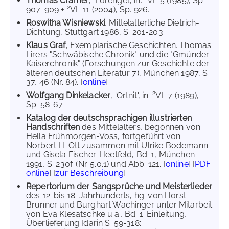
Thomas Cramer
, 'Lorengel', in:
VL 5 (1985), Sp.
2
907-909 +
VL 11 (2004), Sp. 926.
Roswitha Wisniewski
, Mittelalterliche Dietrich-
Dichtung, Stuttgart 1986, S. 201-203.
Klaus Graf
, Exemplarische Geschichten. Thomas
Lirers "Schwäbische Chronik" und die "Gmünder
Kaiserchronik" (Forschungen zur Geschichte der
älteren deutschen Literatur 7), München 1987, S.
37, 46 (Nr. 84). [
online
]
2
Wolfgang Dinkelacker
, 'Ortnit', in:
VL 7 (1989),
Sp. 58-67.
Katalog der deutschsprachigen illustrierten
Handschriften
des Mittelalters, begonnen von
Hella Frühmorgen-Voss, fortgeführt von
Norbert H. Ott zusammen mit Ulrike Bodemann
und Gisela Fischer-Heetfeld, Bd. 1, München
1991, S. 230f. (Nr. 5.0.1) und Abb. 121. [
online
] [
PDF
online
] [
zur Beschreibung
]
Repertorium der Sangsprüche und Meisterlieder
des 12. bis 18. Jahrhunderts, hg. von Horst
Brunner und Burghart Wachinger unter Mitarbeit
von Eva Klesatschke u.a., Bd. 1: Einleitung,
Überlieferung [darin S. 59-318: