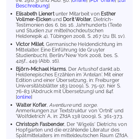
(Nr. 29.6.3) und Abb. 50. [
online
] [
PDF online
] [
zur
Beschreibung
]
Elisabeth Lienert
unter Mitarbeit von
Esther
Vollmer-Eicken
und
Dorit Wolter
, Dietrich-
Testimonien des 6. bis 16. Jahrhunderts (Texte
und Studien zur mittelhochdeutschen
Heldenepik 4), Tübingen 2008, S. 267 (zu Bl. 1v).
Victor Millet
, Germanische Heldendichtung im
Mittelalter. Eine Einführung (de Gruyter
Studienbuch), Berlin/New York 2008, bes. S.
425f., 449 (Abb. 16).
Björn-Michael Harms
, Der Artushof dankt ab.
Heldenepisches Erzählen im 'Antelan'. Mit einer
Edition und einer Übersetzung, in: Freiburger
Universitätsblätter 183 (2009), S. 75-97, hier S.
76-83 (Abdruck mit Übersetzung) und 84f.
[
online
]
Walter Kofler
,
Aventiure
und
sorge
.
Anmerkungen zur Textstruktur von 'Ortnit' und
'Wolfdietrich' A, in: ZfdA 138 (2009), S. 361-373.
Christoph Fasbender
, Der 'Wigelis' Dietrichs von
Hopfgarten und die erzählende Literatur des
Spätmittelalters im mitteldeutschen Raum (ZfdA.