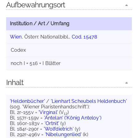
Aufbewahrungsort
Institution / Art / Umfang
Wien
, Österr. Nationalbibl.,
Cod. 15478
Codex
noch I + 516 + I Blätter
Inhalt
'Heldenbücher'
/
'Lienhart Scheubels Heldenbuch'
(sog. 'Wiener Piaristenhandschrift'):
Bl. 2r-155v =
'Virginal'
(V
)
12
Bl. 157r-159v =
'Antelan' ('König Anteloy')
Bl. 160r-183v =
'Ortnit'
(y)
Bl. 184r-290r =
'Wolfdietrich'
(y)
Bl. 292r-496v =
'Nibelungenlied'
(k)