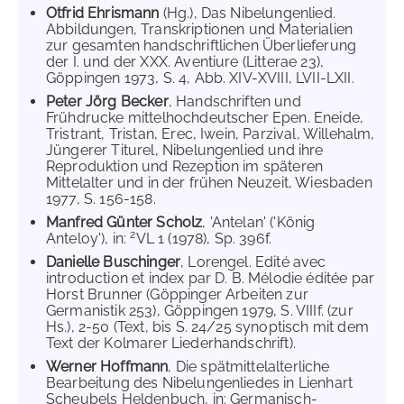
Otfrid Ehrismann
(Hg.), Das Nibelungenlied.
Abbildungen, Transkriptionen und Materialien
zur gesamten handschriftlichen Überlieferung
der I. und der XXX. Aventiure (Litterae 23),
Göppingen 1973, S. 4, Abb. XIV-XVIII, LVII-LXII.
Peter Jörg Becker
, Handschriften und
Frühdrucke mittelhochdeutscher Epen. Eneide,
Tristrant, Tristan, Erec, Iwein, Parzival, Willehalm,
Jüngerer Titurel, Nibelungenlied und ihre
Reproduktion und Rezeption im späteren
Mittelalter und in der frühen Neuzeit, Wiesbaden
1977, S. 156-158.
Manfred Günter Scholz
, 'Antelan' ('König
2
Anteloy'), in:
VL 1 (1978), Sp. 396f.
Danielle Buschinger
, Lorengel. Edité avec
introduction et index par D. B. Mélodie éditée par
Horst Brunner (Göppinger Arbeiten zur
Germanistik 253), Göppingen 1979, S. VIIIf. (zur
Hs.), 2-50 (Text, bis S. 24/25 synoptisch mit dem
Text der Kolmarer Liederhandschrift).
Werner Hoffmann
, Die spätmittelalterliche
Bearbeitung des Nibelungenliedes in Lienhart
Scheubels Heldenbuch, in: Germanisch-