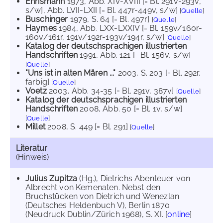
Ehrismann
1973
, Abb. XIV-XVIII [= Bl. 291v-293v,
s/w]
, Abb. LVII-LXII [= Bl. 447r-449v, s/w]
[
Quelle
]
Buschinger
1979
, S. 64 [= Bl. 497r]
[
Quelle
]
Haymes
1984
, Abb. LXX-LXXIV [= Bl. 159v/160r-
160v/161r, 191v/192r-193v/194r, s/w]
[
Quelle
]
Katalog der deutschsprachigen illustrierten
Handschriften
1991
, Abb. 121 [= Bl. 156v, s/w]
[
Quelle
]
"Uns ist in alten Mären ..."
2003
, S. 203 [= Bl. 292r,
farbig]
[
Quelle
]
Voetz
2003
, Abb. 34-35 [= Bl. 291v, 387v]
[
Quelle
]
Katalog der deutschsprachigen illustrierten
Handschriften
2008
, Abb. 50 [= Bl. 1v, s/w]
[
Quelle
]
Millet
2008
, S. 449 [= Bl. 291]
[
Quelle
]
Literatur
(Hinweis)
Julius Zupitza
(Hg.), Dietrichs Abenteuer von
Albrecht von Kemenaten. Nebst den
Bruchstücken von Dietrich und Wenezlan
(Deutsches Heldenbuch V), Berlin 1870
(Neudruck Dublin/Zürich 1968), S. XI. [
online
]