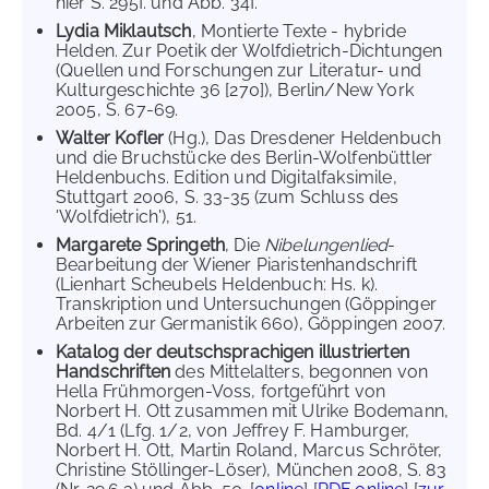
hier S. 295f. und Abb. 34f.
Lydia Miklautsch
, Montierte Texte - hybride
Helden. Zur Poetik der Wolfdietrich-Dichtungen
(Quellen und Forschungen zur Literatur- und
Kulturgeschichte 36 [270]), Berlin/New York
2005, S. 67-69.
Walter Kofler
(Hg.), Das Dresdener Heldenbuch
und die Bruchstücke des Berlin-Wolfenbüttler
Heldenbuchs. Edition und Digitalfaksimile,
Stuttgart 2006, S. 33-35 (zum Schluss des
'Wolfdietrich'), 51.
Margarete Springeth
, Die
Nibelungenlied
-
Bearbeitung der Wiener Piaristenhandschrift
(Lienhart Scheubels Heldenbuch: Hs. k).
Transkription und Untersuchungen (Göppinger
Arbeiten zur Germanistik 660), Göppingen 2007.
Katalog der deutschsprachigen illustrierten
Handschriften
des Mittelalters, begonnen von
Hella Frühmorgen-Voss, fortgeführt von
Norbert H. Ott zusammen mit Ulrike Bodemann,
Bd. 4/1 (Lfg. 1/2, von Jeffrey F. Hamburger,
Norbert H. Ott, Martin Roland, Marcus Schröter,
Christine Stöllinger-Löser), München 2008, S. 83