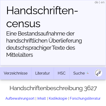
de
|
en
Handschriften­
census
Eine Bestandsaufnahme der
handschriftlichen Über­lieferung
deutschsprachiger Texte des
Mittelalters
Verzeichnisse
Literatur
HSC
Suche
Handschriftenbeschreibung 3627
Aufbewahrungsort
|
Inhalt
|
Kodikologie
|
Forschungsliteratur