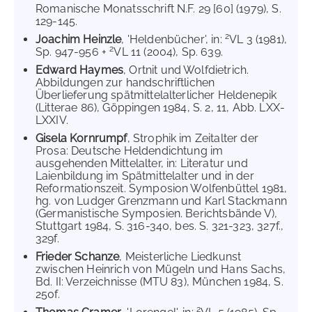
Romanische Monatsschrift N.F. 29 [60] (1979), S.
129-145.
2
Joachim Heinzle
, 'Heldenbücher', in:
VL 3 (1981),
2
Sp. 947-956 +
VL 11 (2004), Sp. 639.
Edward Haymes
, Ortnit und Wolfdietrich.
Abbildungen zur handschriftlichen
Überlieferung spätmittelalterlicher Heldenepik
(Litterae 86), Göppingen 1984, S. 2, 11, Abb. LXX-
LXXIV.
Gisela Kornrumpf
, Strophik im Zeitalter der
Prosa: Deutsche Heldendichtung im
ausgehenden Mittelalter, in: Literatur und
Laienbildung im Spätmittelalter und in der
Reformationszeit. Symposion Wolfenbüttel 1981,
hg. von Ludger Grenzmann und Karl Stackmann
(Germanistische Symposien. Berichtsbände V),
Stuttgart 1984, S. 316-340, bes. S. 321-323, 327f.,
329f.
Frieder Schanze
, Meisterliche Liedkunst
zwischen Heinrich von Mügeln und Hans Sachs,
Bd. II: Verzeichnisse (MTU 83), München 1984, S.
250f.
2