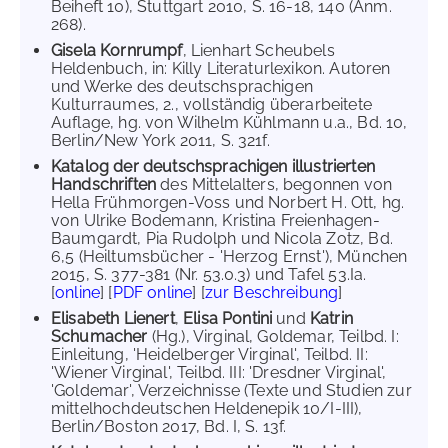
Beiheft 10), Stuttgart 2010, S. 16-18, 140 (Anm.
268).
Gisela Kornrumpf
, Lienhart Scheubels
Heldenbuch, in: Killy Literaturlexikon. Autoren
und Werke des deutschsprachigen
Kulturraumes, 2., vollständig überarbeitete
Auflage, hg. von Wilhelm Kühlmann u.a., Bd. 10,
Berlin/New York 2011, S. 321f.
Katalog der deutschsprachigen illustrierten
Handschriften
des Mittelalters, begonnen von
Hella Frühmorgen-Voss und Norbert H. Ott, hg.
von Ulrike Bodemann, Kristina Freienhagen-
Baumgardt, Pia Rudolph und Nicola Zotz, Bd.
6,5 (Heiltumsbücher - 'Herzog Ernst'), München
2015, S. 377-381 (Nr. 53.0.3) und Tafel 53.Ia.
[
online
] [
PDF online
] [
zur Beschreibung
]
Elisabeth Lienert
,
Elisa Pontini
und
Katrin
Schumacher
(Hg.), Virginal, Goldemar, Teilbd. I:
Einleitung, 'Heidelberger Virginal', Teilbd. II:
'Wiener Virginal', Teilbd. III: 'Dresdner Virginal',
'Goldemar', Verzeichnisse (Texte und Studien zur
mittelhochdeutschen Heldenepik 10/I-III),
Berlin/Boston 2017, Bd. I, S. 13f.