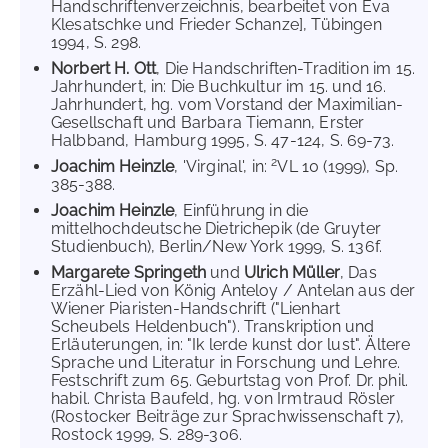
Handschriftenverzeichnis, bearbeitet von Eva
Klesatschke und Frieder Schanze], Tübingen
1994, S. 298.
Norbert H. Ott
, Die Handschriften-Tradition im 15.
Jahrhundert, in: Die Buchkultur im 15. und 16.
Jahrhundert, hg. vom Vorstand der Maximilian-
Gesellschaft und Barbara Tiemann, Erster
Halbband, Hamburg 1995, S. 47-124, S. 69-73.
2
Joachim Heinzle
, 'Virginal', in:
VL 10 (1999), Sp.
385-388.
Joachim Heinzle
, Einführung in die
mittelhochdeutsche Dietrichepik (de Gruyter
Studienbuch), Berlin/New York 1999, S. 136f.
Margarete Springeth
und
Ulrich Müller
, Das
Erzähl-Lied von König Anteloy / Antelan aus der
Wiener Piaristen-Handschrift ("Lienhart
Scheubels Heldenbuch"). Transkription und
Erläuterungen, in: "Ik lerde kunst dor lust". Ältere
Sprache und Literatur in Forschung und Lehre.
Festschrift zum 65. Geburtstag von Prof. Dr. phil.
habil. Christa Baufeld, hg. von Irmtraud Rösler
(Rostocker Beiträge zur Sprachwissenschaft 7),
Rostock 1999, S. 289-306.