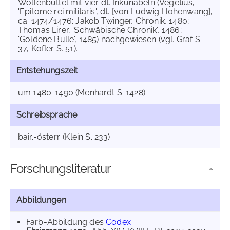
Wolfenbüttel mit vier dt. Inkunabeln (Vegetius,
'Epitome rei militaris', dt. [von Ludwig Hohenwang],
ca. 1474/1476; Jakob Twinger, Chronik, 1480;
Thomas Lirer, 'Schwäbische Chronik', 1486;
'Goldene Bulle', 1485) nachgewiesen (vgl. Graf S.
37, Kofler S. 51).
Entstehungszeit
um 1480-1490 (Menhardt S. 1428)
Schreibsprache
bair.-österr. (Klein S. 233)
Forschungsliteratur
Abbildungen
Farb-Abbildung des
Codex