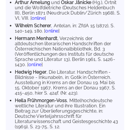
Arthur Amelung
und
Oskar Jänicke
(Hg.), Ortnit
und die Wolfdietriche (Deutsches Heldenbuch
III), Berlin 1871 (Neudruck Dublin/Zürich 1968), S.
VI, VIII. [
online
]
Wilhelm Scherer
, Antelan, in: ZfdA 15 (1872), S.
140-149, 180. [
online
]
Hermann Menhardt
, Verzeichnis der
altdeutschen literarischen Handschriften der
Österreichischen Nationalbibliothek, Bd. 3
(Veröffentlichungen des Instituts für deutsche
Sprache und Literatur 13), Berlin 1961, S. 1426-
1430. [
online
]
Hedwig Heger
, Die Literatur. Handschriften -
Bildnisse - Inkunabeln, in: Gotik in Österreich.
Ausstellung in Krems an der Donau 19. Mai bis
15. Oktober 1967, Krems an der Donau 1967, S.
415-450, hier S. 424f. (Nr. 423).
Hella Frühmorgen-Voss
, Mittelhochdeutsche
weltliche Literatur und ihre Illustration. Ein
Beitrag zur Überlieferungsgeschichte, in:
Deutsche Vierteljahrsschrift für
Literaturwissenschaft und Geistesgeschichte 43
(1969), S. 23-75, S. 12.