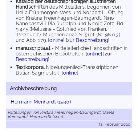
Katalog der deutschsprachigen illustrierten
Handschriften
des Mittelalters, begonnen von
Hella Frühmorgen-Voss und Norbert H. Ott, hg.
von Kristina Freienhagen-Baumgardt, Nino
Nanobashvili, Pia Rudolph und Nicola Zotz, Bd.
9,4/5 (Melusine - Gottfried von Franken,
'Pelzbuch'), München 2022, S. 510f. (Nr. 96.0.3)
und Abb. 179. [
online
] [
zur Beschreibung
]
manuscripta.at
- Mittelalterliche Handschriften in
österreichischen Bibliotheken. [
online
] [
zur
Beschreibung
]
Textkorpora.
Nibelungenlied-Transkriptionen
[Julian Sagmeister]. [
online
]
Archivbeschreibung
Hermann Menhardt (1930)
Mitteilungen von Kristina Freienhagen-Baumgardt, Gisela
Kornrumpf, Hermann Reichert
ls, Februar 2020