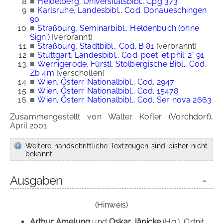
■
Heidelberg, Universitätsbibl., Cpg 373
■
Karlsruhe, Landesbibl., Cod. Donaueschingen
90
■
Straßburg, Seminarbibl., Heldenbuch (ohne
Sign.)
[verbrannt]
■
Straßburg, Stadtbibl., Cod. B 81
[verbrannt]
■
Stuttgart, Landesbibl., Cod. poet. et phil. 2° 91
■
Wernigerode, Fürstl. Stolbergische Bibl., Cod.
Zb 4m
[verschollen]
■
Wien, Österr. Nationalbibl., Cod. 2947
■
Wien, Österr. Nationalbibl., Cod. 15478
■
Wien, Österr. Nationalbibl., Cod. Ser. nova 2663
Zusammengestellt von Walter Kofler (Vorchdorf),
April 2001.
Weitere handschriftliche Textzeugen sind bisher nicht
bekannt.
Ausgaben
(Hinweis)
Arthur Amelung
und
Oskar Jänicke
(Hg.), Ortnit