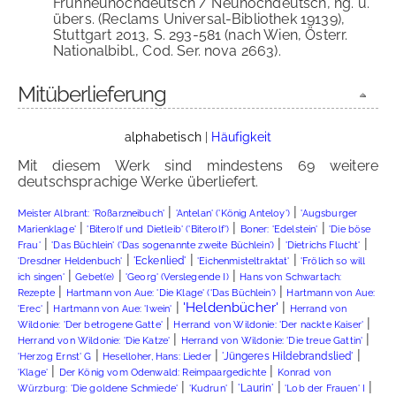
Frühneuhochdeutsch / Neuhochdeutsch, hg. u.
übers. (Reclams Universal-Bibliothek 19139),
Stuttgart 2013, S. 293-581 (nach Wien, Österr.
Nationalbibl., Cod. Ser. nova 2663).
Mitüberlieferung
alphabetisch
|
Häufigkeit
Mit diesem Werk sind mindestens 69 weitere
deutschsprachige Werke überliefert.
|
|
Meister Albrant: 'Roßarzneibuch'
'Antelan' ('König Anteloy')
'Augsburger
|
|
|
Marienklage'
'Biterolf und Dietleib' ('Biterolf')
Boner: 'Edelstein'
'Die böse
|
|
|
Frau'
'Das Büchlein' ('Das sogenannte zweite Büchlein')
'Dietrichs Flucht'
|
|
|
'Eckenlied'
'Dresdner Heldenbuch'
'Eichenmisteltraktat'
'Frölich so will
|
|
|
ich singen'
Gebet(e)
'Georg' (Verslegende I)
Hans von Schwartach:
|
|
Rezepte
Hartmann von Aue: 'Die Klage' ('Das Büchlein')
Hartmann von Aue:
|
|
|
'Heldenbücher'
'Erec'
Hartmann von Aue: 'Iwein'
Herrand von
|
|
Wildonie: 'Der betrogene Gatte'
Herrand von Wildonie: 'Der nackte Kaiser'
|
|
Herrand von Wildonie: 'Die Katze'
Herrand von Wildonie: 'Die treue Gattin'
|
|
|
'Jüngeres Hildebrandslied'
'Herzog Ernst' G
Heselloher, Hans: Lieder
|
|
'Klage'
Der König vom Odenwald: Reimpaargedichte
Konrad von
|
|
|
|
'Laurin'
Würzburg: 'Die goldene Schmiede'
'Kudrun'
'Lob der Frauen' I