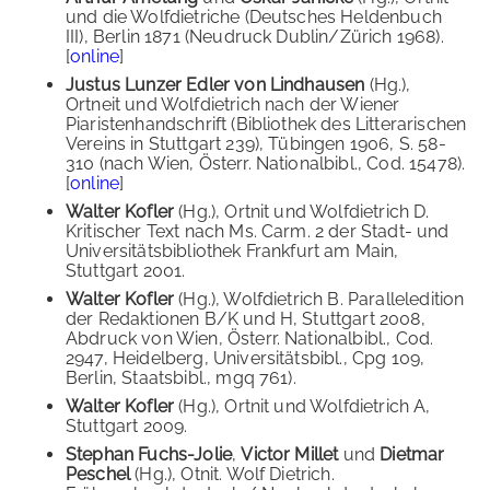
und die Wolfdietriche (Deutsches Heldenbuch
III), Berlin 1871 (Neudruck Dublin/Zürich 1968).
[
online
]
Justus Lunzer Edler von Lindhausen
(Hg.),
Ortneit und Wolfdietrich nach der Wiener
Piaristenhandschrift (Bibliothek des Litterarischen
Vereins in Stuttgart 239), Tübingen 1906, S. 58-
310 (nach Wien, Österr. Nationalbibl., Cod. 15478).
[
online
]
Walter Kofler
(Hg.), Ortnit und Wolfdietrich D.
Kritischer Text nach Ms. Carm. 2 der Stadt- und
Universitätsbibliothek Frankfurt am Main,
Stuttgart 2001.
Walter Kofler
(Hg.), Wolfdietrich B. Paralleledition
der Redaktionen B/K und H, Stuttgart 2008,
Abdruck von Wien, Österr. Nationalbibl., Cod.
2947, Heidelberg, Universitätsbibl., Cpg 109,
Berlin, Staatsbibl., mgq 761).
Walter Kofler
(Hg.), Ortnit und Wolfdietrich A,
Stuttgart 2009.
Stephan Fuchs-Jolie
,
Victor Millet
und
Dietmar
Peschel
(Hg.), Otnit. Wolf Dietrich.