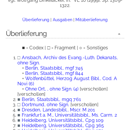
Vgl. Wolfgang Dinkelacker, in:
VL 10 (1999), Sp. 1309-
1322.
Überlieferung
|
Ausgaben
|
Mitüberlieferung
Überlieferung
■ = Codex | □ = Fragment | ○ = Sonstiges
□
Ansbach, Archiv des Evang.-Luth. Dekanats,
ohne Sign.
+
Berlin, Staatsbibl., mgf 745
+
Berlin, Staatsbibl., mgf 844
+
Wolfenbüttel, Herzog August Bibl., Cod. A
Novi (6)
+
Ohne Ort, , ohne Sign. (4)
[verschollen]
[verschollen]
■
Berlin, Staatsbibl., mgq 761
□
Dortmund, ohne Sign.
[verschollen]
■
Dresden, Landesbibl., Mscr. M 201
■
Frankfurt a. M., Universitätsbibl., Ms. Carm. 2
■
Heidelberg, Universitätsbibl., Cpg 109
■
Heidelberg, Universitätsbibl., Cpg 365