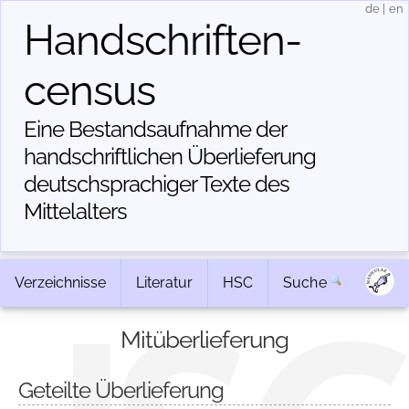
de
|
en
Handschriften­
census
Eine Bestandsaufnahme der
handschriftlichen Über­lieferung
deutschsprachiger Texte des
Mittelalters
Verzeichnisse
Literatur
HSC
Suche
Mitüberlieferung
Geteilte Überlieferung