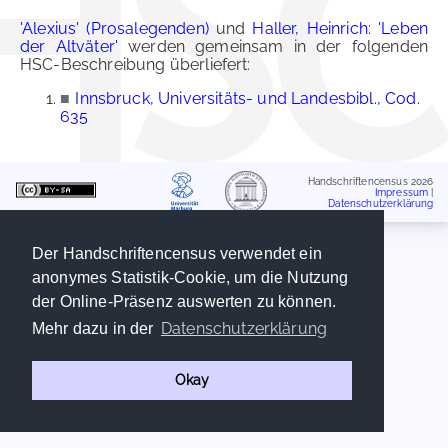
'Alexius' (Prosalegenden)
und
Haller, Heinrich: 'Leben
der Altväter'
werden gemeinsam in der folgenden
HSC-Beschreibung überliefert:
■
Innsbruck, Universitäts- und Landesbibl., Cod.
635
Handschriftencensus 2026
Impressum
|
Datenschutzerklärung
Der Handschriftencensus verwendet ein
anonymes Statistik-Cookie, um die Nutzung
der Online-Präsenz auswerten zu können.
Datenschutzerklärung
Mehr dazu in der
Okay