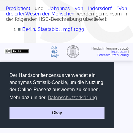
Predigt(en)
und
Johannes von Indersdorf: 'Von
dreierlei Wesen der Menschen'
werden gemeinsam in
der folgenden HSC-Beschreibung überliefert:
■
Berlin, Staatsbibl., mgf 1039
Handschriftencensus 2026
Impressum
|
Datenschutzerklärung
Der Handschriftencensus verwendet ein
anonymes Statistik-Cookie, um die Nutzung
der Online-Präsenz auswerten zu können.
Datenschutzerklärung
Mehr dazu in der
Okay