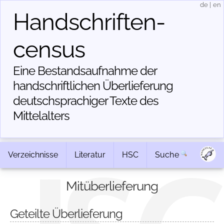
de
|
en
Handschriften­
census
Eine Bestandsaufnahme der
handschriftlichen Über­lieferung
deutschsprachiger Texte des
Mittelalters
Verzeichnisse
Literatur
HSC
Suche
Mitüberlieferung
Geteilte Überlieferung