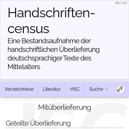
de
|
en
Handschriften­
census
Eine Bestandsaufnahme der
handschriftlichen Über­lieferung
deutschsprachiger Texte des
Mittelalters
Verzeichnisse
Literatur
HSC
Suche
Mitüberlieferung
Geteilte Überlieferung