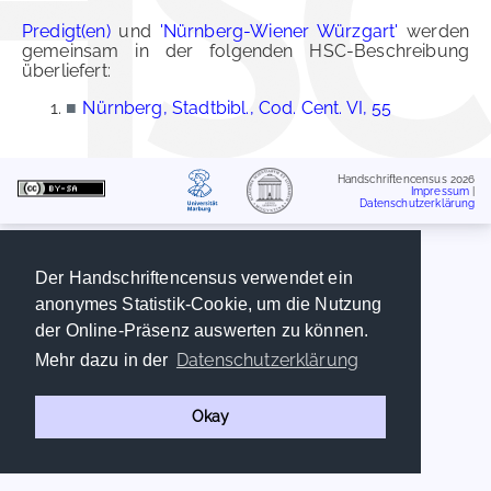
Predigt(en)
und
'Nürnberg-Wiener Würzgart'
werden
gemeinsam in der folgenden HSC-Beschreibung
überliefert:
■
Nürnberg, Stadtbibl., Cod. Cent. VI, 55
Handschriftencensus 2026
Impressum
|
Datenschutzerklärung
Der Handschriftencensus verwendet ein
anonymes Statistik-Cookie, um die Nutzung
der Online-Präsenz auswerten zu können.
Datenschutzerklärung
Mehr dazu in der
Okay