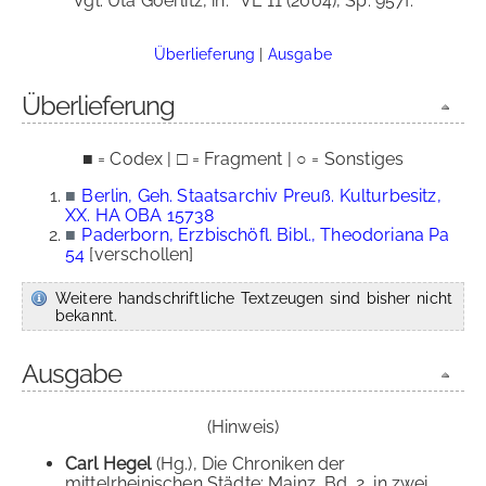
Vgl. Uta Goerlitz, in:
VL 11 (2004), Sp. 957f.
Überlieferung
|
Ausgabe
Überlieferung
■ = Codex | □ = Fragment | ○ = Sonstiges
■
Berlin, Geh. Staatsarchiv Preuß. Kulturbesitz,
XX. HA OBA 15738
■
Paderborn, Erzbischöfl. Bibl., Theodoriana Pa
54
[verschollen]
Weitere handschriftliche Textzeugen sind bisher nicht
bekannt.
Ausgabe
(Hinweis)
Carl Hegel
(Hg.), Die Chroniken der
mittelrheinischen Städte: Mainz, Bd. 2, in zwei