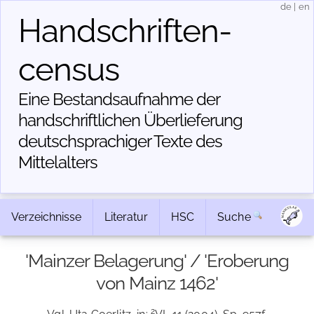
de
|
en
Handschriften­
census
Eine Bestandsaufnahme der
handschriftlichen Über­lieferung
deutschsprachiger Texte des
Mittelalters
Verzeichnisse
Literatur
HSC
Suche
'Mainzer Belagerung' / 'Eroberung
von Mainz 1462'
2