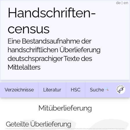
de
|
en
Handschriften­
census
Eine Bestandsaufnahme der
handschriftlichen Über­lieferung
deutschsprachiger Texte des
Mittelalters
Verzeichnisse
Literatur
HSC
Suche
Mitüberlieferung
Geteilte Überlieferung