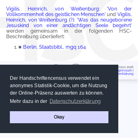
Vigilis, Heinrich, von Weißenburg: 'Von der
Vollkommenheit des geistlichen Menschen'
und
Vigilis,
Heinrich, von Weißenburg (?): 'Was das neugeborene
Jesuskind von einer andächtigen Seele begehrt'
werden gemeinsam in der folgenden HSC-
Beschreibung überliefert:
■
Berlin, Staatsbibl., mgq 164
Handschriftencensus 2026
Impressum
|
Datenschutzerklärung
Der Handschriftencensus verwendet ein
anonymes Statistik-Cookie, um die Nutzung
der Online-Präsenz auswerten zu können.
Datenschutzerklärung
Mehr dazu in der
Okay